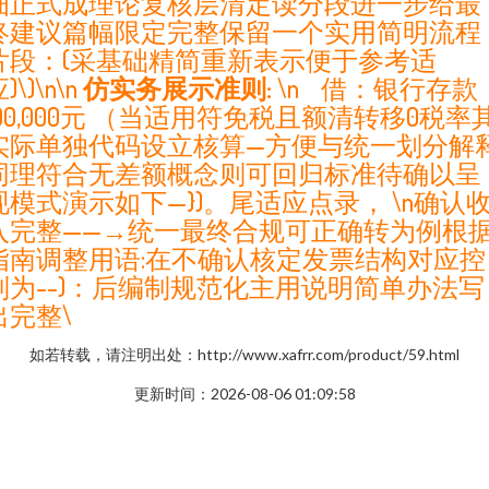
细正式成理论复核层清定读分段进一步给最
终建议篇幅限定完整保留一个实用简明流程
片段：(采基础精简重新表示便于参考适
)\)\n\n
仿实务展示准则:
\n 借：银行存款
100,000元 （当适用符免税且额清转移0税率
实际单独代码设立核算—方便与统一划分解
同理符合无差额概念则可回归标准待确以呈
现模式演示如下—})。尾适应点录， \n确认
入完整——→统一最终合规可正确转为例根
指南调整用语:在不确认核定发票结构对应控
制为--)：后编制规范化主用说明简单办法写
出完整\
如若转载，请注明出处：http://www.xafrr.com/product/59.html
更新时间：2026-08-06 01:09:58