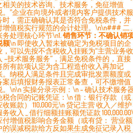
之相关的技术咨询、技术服务，免征增值
税。”企业在向境外或者境内客户提供技术
务时，需正确确认其是否符合免税条件，并
对增值税实行规范的会计处理。\n\n### 二
账务处理核心环节\n1.
销售环节：不确认销
税额
\n 即使收入暂未被确定为免税项目的企
业，可以先按不含税收入挂账为“主营业务
入 –技术服务服务”，满足免税条件的，直接
将所有款项认定为含工程造价收入再加记
账。纳税人满足条件且完成审批发票额度或
备案后填报财务报表正常备查，可不缴增值
税。\n\n 实操分录示例：\n - 确认技术服务
免税合同的记账凭证：\n 借：银行存款（或
应收账款） 110,000元\n 贷记主营 收入／维护
服务收入
_
借行细额挂账额凭证款 100,000.00\
应付增值税影响合务金额（或有贷： 营业额
中的误减税款给方反如果生成免征记录入税