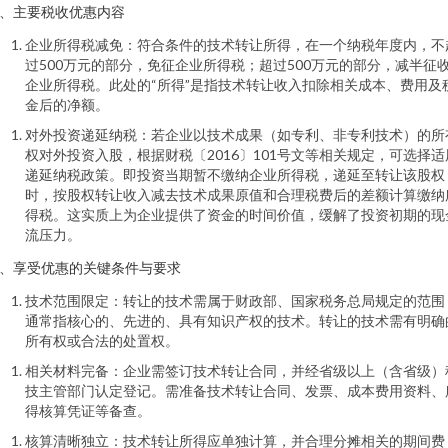
、主要税收优惠内容
企业所得税减免：符合条件的技术转让所得，在一个纳税年度内，不
过500万元的部分，免征企业所得税；超过500万元的部分，减半征
企业所得税。此处的“所得”是指技术转让收入扣除相关成本、费用及
金后的净额。
对外投资递延纳税：若企业以技术成果（如专利、非专利技术）的所
权对外投资入股，根据财税〔2016〕101号文等相关规定，可选择适
递延纳税政策。即投资当期暂不缴纳企业所得税，递延至转让该股权
时，按股权转让收入减去技术成果原值和合理税费后的差额计算缴纳
得税。这实质上为企业提供了资金的时间价值，缓解了投资初期的现
流压力。
、享受优惠的关键条件与要求
技术范围限定：转让的技术需属于财政部、国家税务总局规定的范围
通常指核心的、先进的、具有知识产权的技术。转让的技术需有明确
所有权或合法的处置权。
相关材料完备：企业需签订技术转让合同，并经省级以上（含省级）
技主管部门认定登记。需准备技术转让合同、发票、成本费用资料、
得核算凭证等备查。
核算清晰独立：技术转让所得应单独计算，并合理分摊相关的期间费