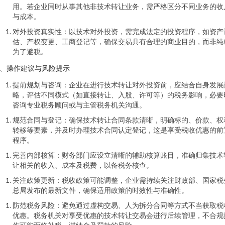
用。若企业同时从事其他非技术转让业务，需严格区分不同业务的收
与成本。
对外投资真实性：以技术对外投资，需完成法定的投资程序，如资产
估、产权变更、工商登记等，确保交易具有合理的商业目的，而非纯
为了避税。
、操作建议与风险提示
提前规划与咨询：企业在进行技术转让对外投资前，应结合自身发展
略，评估不同模式（如直接转让、入股、许可等）的税务影响，必要
咨询专业税务顾问或与主管税务机关沟通。
规范合同与登记：确保技术转让合同条款清晰，明确标的、价款、权
转移等要素，并及时办理技术合同认定登记，这是享受税收优惠的前
程序。
完善内部核算：财务部门应设立清晰的辅助核算账目，准确归集技术
让相关的收入、成本及税费，以备税务核查。
关注政策更新：税收政策可能调整，企业需持续关注财政部、国家税
总局发布的最新文件，确保适用政策的时效性与准确性。
防范税务风险：避免通过虚构交易、人为拆分合同等方式不当获取税
优惠。税务机关对享受优惠的技术转让交易会进行后续管理，不合规